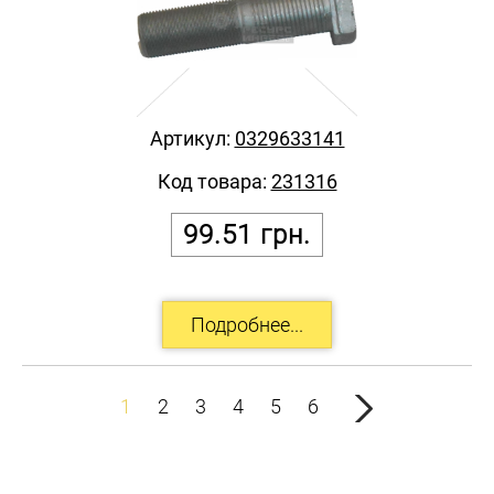
Артикул:
0329633141
Код товара:
231316
99.51
грн.
1
2
3
4
5
6